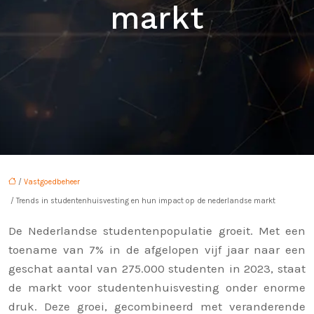
markt
/
Vastgoedbeheer
/ Trends in studentenhuisvesting en hun impact op de nederlandse markt
De Nederlandse studentenpopulatie groeit. Met een
toename van 7% in de afgelopen vijf jaar naar een
geschat aantal van 275.000 studenten in 2023, staat
de markt voor studentenhuisvesting onder enorme
druk. Deze groei, gecombineerd met veranderende