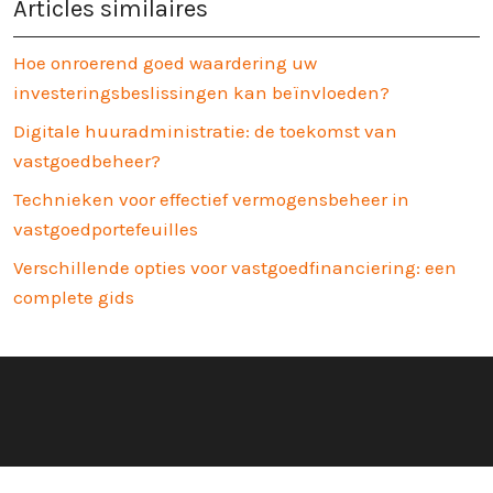
Articles similaires
Hoe onroerend goed waardering uw
investeringsbeslissingen kan beïnvloeden?
Digitale huuradministratie: de toekomst van
vastgoedbeheer?
Technieken voor effectief vermogensbeheer in
vastgoedportefeuilles
Verschillende opties voor vastgoedfinanciering: een
complete gids