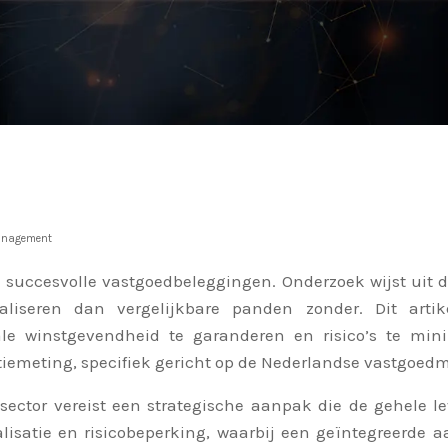
management
n succesvolle vastgoedbeleggingen. Onderzoek wijst uit
seren dan vergelijkbare panden zonder. Dit artikel
 winstgevendheid te garanderen en risico’s te minim
iemeting, specifiek gericht op de Nederlandse vastgoedm
ector vereist een strategische aanpak die de gehele l
isatie en risicobeperking, waarbij een geïntegreerde aa