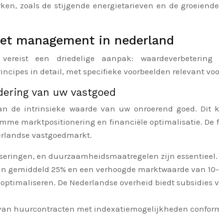
ken, zoals de stijgende energietarieven en de groeien
set management in nederland
e vereist een driedelige aanpak: waardeverbeteri
incipes in detail, met specifieke voorbeelden relevant vo
ering van uw vastgoed
 de intrinsieke waarde van uw onroerend goed. Dit k
imme marktpositionering en financiële optimalisatie. De 
rlandse vastgoedmarkt.
seringen, en duurzaamheidsmaatregelen zijn essentieel. 
n gemiddeld 25% en een verhoogde marktwaarde van 10-15%
e optimaliseren. De Nederlandse overheid biedt subsidie
van huurcontracten met indexatiemogelijkheden conform d