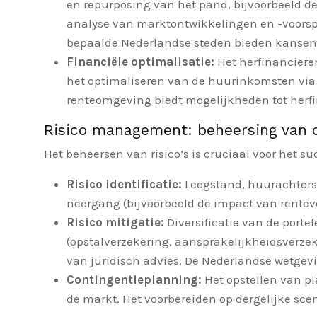
en repurposing van het pand, bijvoorbeeld d
analyse van marktontwikkelingen en -voorspel
bepaalde Nederlandse steden bieden kansen v
Financiële optimalisatie:
Het herfinanciere
het optimaliseren van de huurinkomsten via
renteomgeving biedt mogelijkheden tot herfi
Risico management: beheersing van 
Het beheersen van risico’s is cruciaal voor het
Risico identificatie:
Leegstand, huurachterst
neergang (bijvoorbeeld de impact van rentev
Risico mitigatie:
Diversificatie van de porte
(opstalverzekering, aansprakelijkheidsverze
van juridisch advies. De Nederlandse wetge
Contingentieplanning:
Het opstellen van p
de markt. Het voorbereiden op dergelijke scen