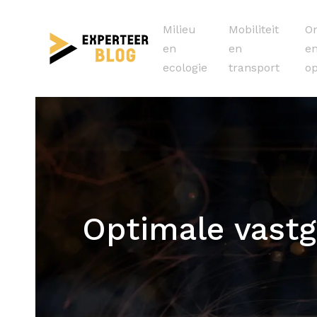
Milieu
Mobiliteit
On
en
en
e
ecologie
transport
op
Optimale vastg