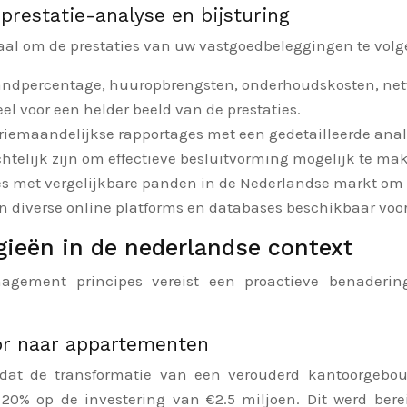
prestatie-analyse en bijsturing
al om de prestaties van uw vastgoedbeleggingen te volgen
ndpercentage, huuropbrengsten, onderhoudskosten, netto
el voor een helder beeld van de prestaties.
riemaandelijkse rapportages met een gedetailleerde analy
htelijk zijn om effectieve besluitvorming mogelijk te ma
ies met vergelijkbare panden in de Nederlandse markt om 
ijn diverse online platforms en databases beschikbaar vo
gieën in de nederlandse context
agement principes vereist een proactieve benaderi
or naar appartementen
dat de transformatie van een verouderd kantoorgeb
20% op de investering van €2.5 miljoen. Dit werd ber