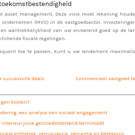
 toekomstbestendigheid
svol asset management. Deze visie moet rekening houde
ondernemen (MVO) in de vastgoedsector. Investeringen 
en aantrekkelijkheid van uw onroerend goed op de lan
hillende fiscale regelingen.
quent toe te passen, kunt u uw rendement maximalisere
r succesvolle deals
Commercieel vastgoed re
orgen kosten?
ndering: een analyse van sociaal engagement
in interieur jouw gemoedstoestand beïnvloedt
ionele esthetiek: vernieuwing, perceptie en betekenis