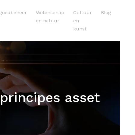
tgoedbeheer
Wetenschap
Cultuur
Blog
en natuur
en
kunst
principes asset