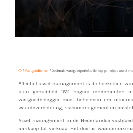
/
Vastgoedbeheer
/ Optimale vastgoedportefeuille: top principes asset 
Effectief asset management is de hoeksteen va
plan gemiddeld 18% hogere rendementen reali
vastgoedbelegger moet beheersen om maximale
waardeverbetering, risicomanagement en prestat
Asset management in de Nederlandse vastgoeds
aankoop tot verkoop. Het doel is waardemaximal