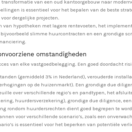
e transformatie van een oud kantoorgebouw naar moderne
lingen is essentieel voor het bepalen van de beste stra
oor dergelijke projecten.
n van hypotheken met lagere rentevoeten, het implement
 bijvoorbeeld slimme huurcontracten en een grondige scr
nanciering.
onvoorziene omstandigheden
 succes van elke vastgoedbelegging. Een goed doordacht r
anden (gemiddeld 3% in Nederland), verouderde installat
erhogingen op de huizenmarkt). Een grondige due diligen
feuille over verschillende regio’s en pandtypen, het afslu
kering, huurdersverzekering), grondige due diligence, 
ving rondom huurdersrechten dient goed begrepen te word
lannen voor verschillende scenario’s, zoals een onverwac
ario’s is essentieel voor het beperken van potentiële verli