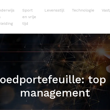
derwijs
Sport
Levensstijl
Technologie
Vas
n
en vrije
leiding
tijd
oedportefeuille: top 
management