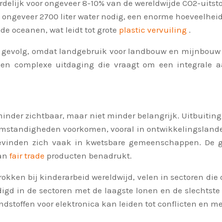
rdelijk voor ongeveer 8-10% van de wereldwijde CO2-uitst
s ongeveer 2700 liter water nodig, een enorme hoeveelhei
 de oceanen, wat leidt tot grote
plastic vervuiling
.
nd gevolg, omdat landgebruik voor landbouw en mijnbouw 
 een complexe uitdaging die vraagt om een integrale
nder zichtbaar, maar niet minder belangrijk. Uitbuiting 
omstandigheden voorkomen, vooral in ontwikkelingslande
evinden zich vaak in kwetsbare gemeenschappen. De gezo
van
fair trade
producten benadrukt.
trokken bij kinderarbeid wereldwijd, velen in sectoren d
igd in de sectoren met de laagste lonen en de slechtste
rondstoffen voor elektronica kan leiden tot conflicten e