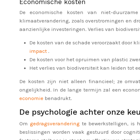
Economische kosten
De economische kosten van niet-duurzame c
klimaatverandering, zoals overstromingen en droo
aanzienlijke investeringen. Verlies van biodivers
De kosten van de schade veroorzaakt door k
impact
.
De kosten voor het opruimen van plastic zwer
Het verlies van biodiversiteit kan leiden to
De kosten zijn niet alleen financieel; ze omv
ongelijkheid. In de lange termijn zal een econ
economie
benadrukt.
De psychologie achter onze ke
Om
gedragsverandering
te bewerkstelligen, is
beslissingen worden vaak gestuurd door cogniti