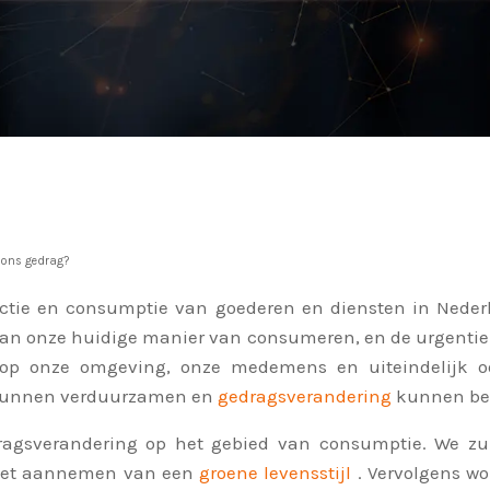
 ons gedrag?
ductie en consumptie van goederen en diensten in Nederl
ct van onze huidige manier van consumeren, en de urgenti
p onze omgeving, onze medemens en uiteindelijk oo
 kunnen verduurzamen en
gedragsverandering
kunnen bew
dragsverandering op het gebied van consumptie. We zul
n het aannemen van een
groene levensstijl
. Vervolgens w