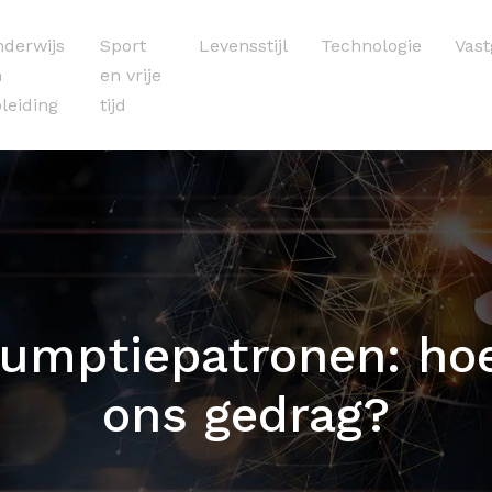
derwijs
Sport
Levensstijl
Technologie
Vas
n
en vrije
leiding
tijd
umptiepatronen: hoe
ons gedrag?