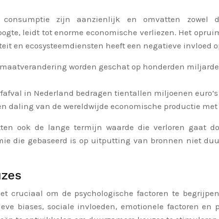
onsumptie zijn aanzienlijk en omvatten zowel di
gte, leidt tot enorme economische verliezen. Het opruim
iteit en ecosysteemdiensten heeft een negatieve invloed o
limaatverandering worden geschat op honderden miljarden
fafval in Nederland bedragen tientallen miljoenen euro’s 
t een daling van de wereldwijde economische productie met
atten ook de lange termijn waarde die verloren gaat d
omie die gebaseerd is op uitputting van bronnen niet d
uzes
 het cruciaal om de psychologische factoren te begrij
eve biases, sociale invloeden, emotionele factoren en p