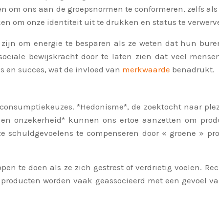
 om ons aan de groepsnormen te conformeren, zelfs als we 
n om onze identiteit uit te drukken en status te verwerv
ijn om energie te besparen als ze weten dat hun bure
sociale bewijskracht door te laten zien dat veel mense
s en succes, wat de invloed van
merkwaarde
benadrukt.
consumptiekeuzes. *Hedonisme*, de zoektocht naar plezie
t en onzekerheid* kunnen ons ertoe aanzetten om produc
ze schuldgevoelens te compenseren door « groene » pr
n te doen als ze zich gestrest of verdrietig voelen. Re
 producten worden vaak geassocieerd met een gevoel van