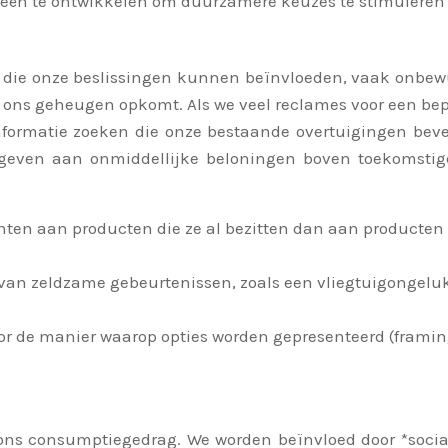
tegieën te ontwikkelen om duurzamere keuzes te stimulere
die onze beslissingen kunnen beïnvloeden, vaak onbewust
 ons geheugen opkomt. Als we veel reclames voor een bep
 informatie zoeken die onze bestaande overtuigingen beve
r geven aan onmiddellijke beloningen boven toekomsti
en aan producten die ze al bezitten dan aan producten 
van zeldzame gebeurtenissen, zoals een vliegtuigongeluk,
r de manier waarop opties worden gepresenteerd (framing
n ons consumptiegedrag. We worden beïnvloed door *soc