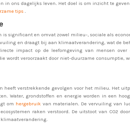
n in ons dagelijks leven. Het doel is om inzicht te gev
rzame tips
.
e
is significant en omvat zowel milieu-, sociale als ec
rvuiling en draagt bij aan klimaatverandering, wat de b
directe impact op de leefomgeving van mensen over d
ie wordt veroorzaakt door niet-duurzame consumptie, 
eeft verstrekkende gevolgen voor het milieu. Het uitp
en. Water, grondstoffen en energie worden in een hoog
aagt om
hergebruik
van materialen. De vervuiling van l
ecosystemen raken verstoord. De uitstoot van CO2 door 
n klimaatverandering.