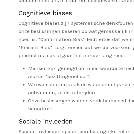
factoren stelt ons in staat om effectievere stra
Cognitieve biases
Cognitieve biases zijn systematische denkfouten 
onze beslissingen baseren op wat gemakkelijk in
goed is. *Confirmation Bias* leidt ertoe dat we
*Present Bias* zorgt ervoor dat we de voorkeu
product nu, ook al gaat het minder lang mee.
Mensen zijn geneigd om meer waarde te hecht
als het *bezittingeneffect*.
We overschatten vaak de waarschijnlijkheid 
activiteiten, zoals autorijden.
Onze beslissingen worden vaak beïnvloed doo
benadrukt.
Sociale invloeden
Sociale invloeden spelen een belangrijke rol i