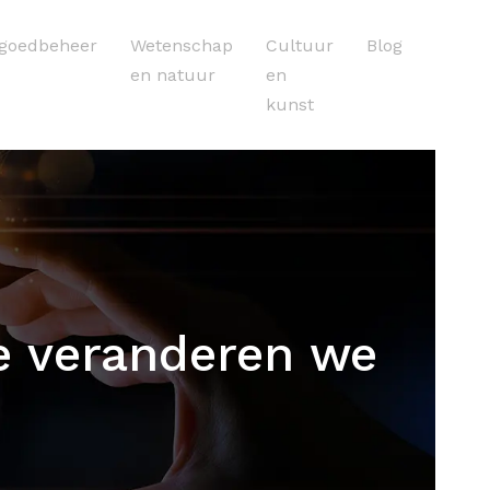
tgoedbeheer
Wetenschap
Cultuur
Blog
en natuur
en
kunst
 veranderen we