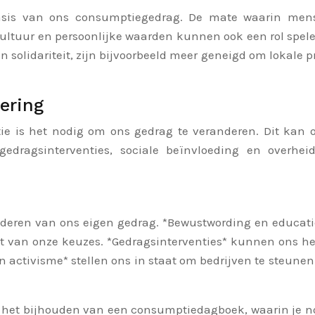
sis van ons consumptiegedrag. De mate waarin men
cultuur en persoonlijke waarden kunnen ook een rol spel
olidariteit, zijn bijvoorbeeld meer geneigd om lokale 
ering
 is het nodig om ons gedrag te veranderen. Dit kan op 
 gedragsinterventies, sociale beïnvloeding en overh
anderen van ons eigen gedrag. *Bewustwording en educat
t van onze keuzes. *Gedragsinterventies* kunnen ons h
 activisme* stellen ons in staat om bedrijven te steune
 het bijhouden van een consumptiedagboek, waarin je not