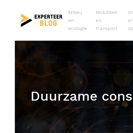
Milieu
Mobiliteit
On
en
en
e
ecologie
transport
op
Duurzame cons