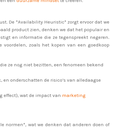
n en een
duurzame mindset
te creëren.
. De *Availability Heuristic* zorgt ervoor dat we
aald product zien, denken we dat het populair en
stigt en informatie die ze tegenspreekt negeren.
ge voordelen, zoals het kopen van een goedkoop
die ze nog niet bezitten, een fenomeen bekend
 en onderschatten de risico’s van alledaagse
 effect), wat de impact van
marketing
iale normen*, wat we denken dat anderen doen of